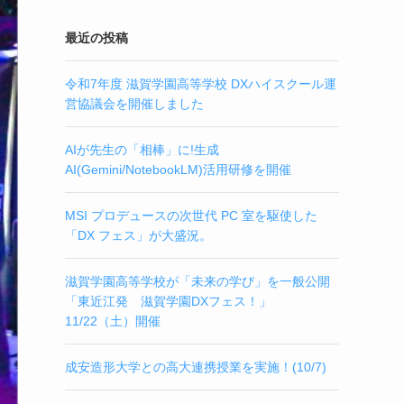
最近の投稿
令和7年度 滋賀学園高等学校 DXハイスクール運
営協議会を開催しました
AIが先生の「相棒」に!生成
AI(Gemini/NotebookLM)活用研修を開催
MSI プロデュースの次世代 PC 室を駆使した
「DX フェス」が大盛況。
滋賀学園高等学校が「未来の学び」を一般公開
「東近江発 滋賀学園DXフェス！」
11/22（土）開催
成安造形大学との高大連携授業を実施！(10/7)