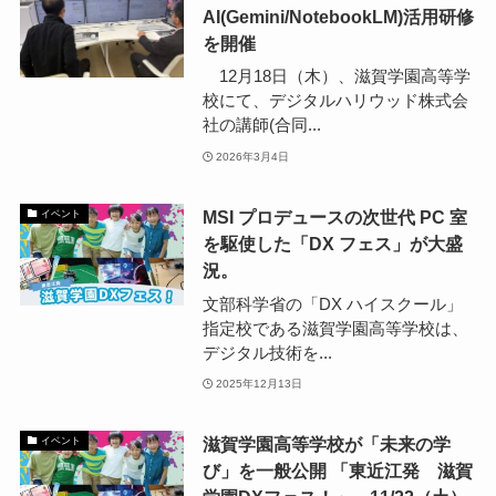
AI(Gemini/NotebookLM)活用研修
を開催
12月18日（木）、滋賀学園高等学
校にて、デジタルハリウッド株式会
社の講師(合同...
2026年3月4日
MSI プロデュースの次世代 PC 室
イベント
を駆使した「DX フェス」が大盛
況。
文部科学省の「DX ハイスクール」
指定校である滋賀学園高等学校は、
デジタル技術を...
2025年12月13日
滋賀学園高等学校が「未来の学
イベント
び」を一般公開 「東近江発 滋賀